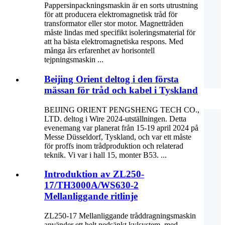
Pappersinpackningsmaskin är en sorts utrustning
för att producera elektromagnetisk tråd för
transformator eller stor motor. Magnettråden
måste lindas med specifikt isoleringsmaterial för
att ha bästa elektromagnetiska respons. Med
många års erfarenhet av horisontell
tejpningsmaskin ...
Beijing Orient deltog i den första
mässan för tråd och kabel i Tyskland
BEIJING ORIENT PENGSHENG TECH CO.,
LTD. deltog i Wire 2024-utställningen. Detta
evenemang var planerat från 15-19 april 2024 på
Messe Düsseldorf, Tyskland, och var ett måste
för proffs inom trådproduktion och relaterad
teknik. Vi var i hall 15, monter B53. ...
Introduktion av ZL250-
17/TH3000A/WS630-2
Mellanliggande ritlinje
ZL250-17 Mellanliggande tråddragningsmaskin
använder ett helt nedsänkt kylsystem, med