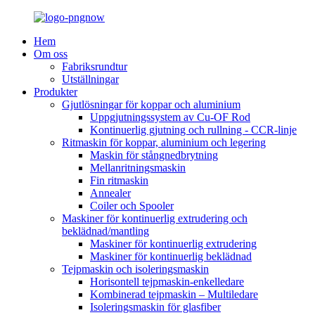
Hem
Om oss
Fabriksrundtur
Utställningar
Produkter
Gjutlösningar för koppar och aluminium
Uppgjutningssystem av Cu-OF Rod
Kontinuerlig gjutning och rullning - CCR-linje
Ritmaskin för koppar, aluminium och legering
Maskin för stångnedbrytning
Mellanritningsmaskin
Fin ritmaskin
Annealer
Coiler och Spooler
Maskiner för kontinuerlig extrudering och
beklädnad/mantling
Maskiner för kontinuerlig extrudering
Maskiner för kontinuerlig beklädnad
Tejpmaskin och isoleringsmaskin
Horisontell tejpmaskin-enkelledare
Kombinerad tejpmaskin – Multiledare
Isoleringsmaskin för glasfiber