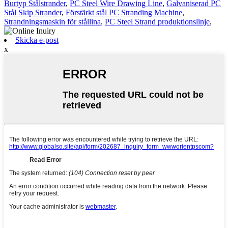
Burtyp Stålstrander
,
PC Steel Wire Drawing Line
,
Galvaniserad PC
Stål Skip Strander
,
Förstärkt stål PC Stranding Machine
,
Strandningsmaskin för stållina
,
PC Steel Strand produktionslinje
,
Skicka e-post
x