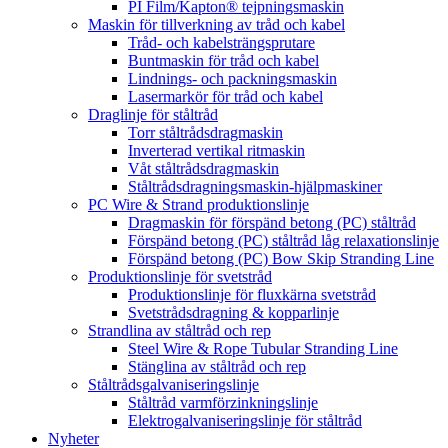
PI Film/Kapton® tejpningsmaskin
Maskin för tillverkning av tråd och kabel
Tråd- och kabelsträngsprutare
Buntmaskin för tråd och kabel
Lindnings- och packningsmaskin
Lasermarkör för tråd och kabel
Draglinje för ståltråd
Torr ståltrådsdragmaskin
Inverterad vertikal ritmaskin
Våt ståltrådsdragmaskin
Ståltrådsdragningsmaskin-hjälpmaskiner
PC Wire & Strand produktionslinje
Dragmaskin för förspänd betong (PC) ståltråd
Förspänd betong (PC) ståltråd låg relaxationslinje
Förspänd betong (PC) Bow Skip Stranding Line
Produktionslinje för svetstråd
Produktionslinje för fluxkärna svetstråd
Svetstrådsdragning & kopparlinje
Strandlina av ståltråd och rep
Steel Wire & Rope Tubular Stranding Line
Stänglina av ståltråd och rep
Ståltrådsgalvaniseringslinje
Ståltråd varmförzinkningslinje
Elektrogalvaniseringslinje för ståltråd
Nyheter