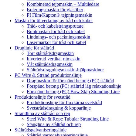
Kombinerad tejpmaskin – Multiledare
Isoleringsmaskin för glasfiber
PI Film/Kapton® tejpningsmaskin
Maskin för tillverkning av tråd och kabel
Tråd- och kabelsträngsprutare
Buntmaskin för tråd och kabel
Lindnings- och packningsmaskin
Lasermarkör för tråd och kabel
Draglinje för ståltråd
Torr ståltrådsdragmaskin
Inverterad vertikal ritmaskin
Våt ståltrådsdragmaskin
Ståltrådsdragningsmaskin-hjälpmaskiner
PC Wire & Strand produktionslinje
Dragmaskin för förspänd betong (PC) ståltråd
Förspänd betong (PC) ståltråd låg relaxationslinje
Förspänd betong (PC) Bow Skip Stranding Line
Produktionslinje för svetstråd
Produktionslinje för fluxkärna svetstråd
Svetstrådsdragning & kopparlinje
Strandlina av ståltråd och rep
Steel Wire & Rope Tubular Stranding Line
Stänglina av ståltråd och rep
Ståltrådsgalvaniseringslinje
Ståltråd varmgalvaniseringslinje