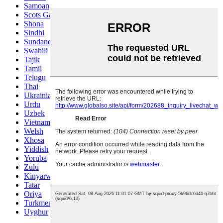
Samoan
Scots Gaelic
Shona
Sindhi
Sundanese
Swahili
Tajik
Tamil
Telugu
Thai
Ukrainian
Urdu
Uzbek
Vietnamese
Welsh
Xhosa
Yiddish
Yoruba
Zulu
Kinyarwanda
Tatar
Oriya
Turkmen
Uyghur