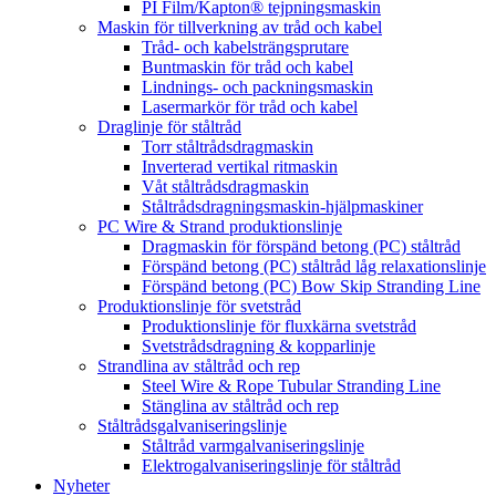
PI Film/Kapton® tejpningsmaskin
Maskin för tillverkning av tråd och kabel
Tråd- och kabelsträngsprutare
Buntmaskin för tråd och kabel
Lindnings- och packningsmaskin
Lasermarkör för tråd och kabel
Draglinje för ståltråd
Torr ståltrådsdragmaskin
Inverterad vertikal ritmaskin
Våt ståltrådsdragmaskin
Ståltrådsdragningsmaskin-hjälpmaskiner
PC Wire & Strand produktionslinje
Dragmaskin för förspänd betong (PC) ståltråd
Förspänd betong (PC) ståltråd låg relaxationslinje
Förspänd betong (PC) Bow Skip Stranding Line
Produktionslinje för svetstråd
Produktionslinje för fluxkärna svetstråd
Svetstrådsdragning & kopparlinje
Strandlina av ståltråd och rep
Steel Wire & Rope Tubular Stranding Line
Stänglina av ståltråd och rep
Ståltrådsgalvaniseringslinje
Ståltråd varmgalvaniseringslinje
Elektrogalvaniseringslinje för ståltråd
Nyheter