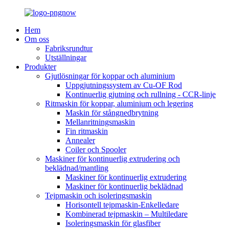
Hem
Om oss
Fabriksrundtur
Utställningar
Produkter
Gjutlösningar för koppar och aluminium
Uppgjutningssystem av Cu-OF Rod
Kontinuerlig gjutning och rullning - CCR-linje
Ritmaskin för koppar, aluminium och legering
Maskin för stångnedbrytning
Mellanritningsmaskin
Fin ritmaskin
Annealer
Coiler och Spooler
Maskiner för kontinuerlig extrudering och
beklädnad/mantling
Maskiner för kontinuerlig extrudering
Maskiner för kontinuerlig beklädnad
Tejpmaskin och isoleringsmaskin
Horisontell tejpmaskin-Enkelledare
Kombinerad tejpmaskin – Multiledare
Isoleringsmaskin för glasfiber