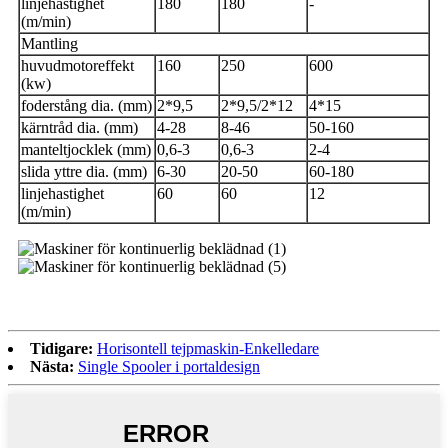
linjehastighet
180
180
-
(m/min)
Mantling
huvudmotoreffekt
160
250
600
(kw)
foderstång dia. (mm)
2*9,5
2*9,5/2*12
4*15
kärntråd dia. (mm)
4-28
8-46
50-160
manteltjocklek (mm)
0,6-3
0,6-3
2-4
slida yttre dia. (mm)
6-30
20-50
60-180
linjehastighet
60
60
12
(m/min)
Tidigare:
Horisontell tejpmaskin-Enkelledare
Nästa:
Single Spooler i portaldesign