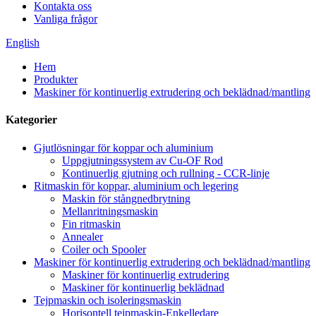
Kontakta oss
Vanliga frågor
English
Hem
Produkter
Maskiner för kontinuerlig extrudering och beklädnad/mantling
Kategorier
Gjutlösningar för koppar och aluminium
Uppgjutningssystem av Cu-OF Rod
Kontinuerlig gjutning och rullning - CCR-linje
Ritmaskin för koppar, aluminium och legering
Maskin för stångnedbrytning
Mellanritningsmaskin
Fin ritmaskin
Annealer
Coiler och Spooler
Maskiner för kontinuerlig extrudering och beklädnad/mantling
Maskiner för kontinuerlig extrudering
Maskiner för kontinuerlig beklädnad
Tejpmaskin och isoleringsmaskin
Horisontell tejpmaskin-Enkelledare