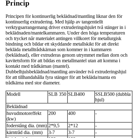
Princip
Principen för kontinuerlig beklädnad/mantling liknar den för
kontinuerlig extrudering. Med hjälp av tangentiellt
verktygsarrangemang driver extruderingshjulet två stänger in i
beklädnaden/mantelkammaren. Under den höga temperaturen
och trycket når materialet antingen villkoret för metallurgisk
bindning och bildar ett skyddande metallskikt för att direkt
bekläda metalltrådskärnan som kommer in i kammaren
(beklädnad), eller extruderas genom utrymmet mellan dorn och
kavitetsform för att bildas en metallmantel utan att komma i
kontakt med trådkärnan (mantel).
Dubbelhjulsbeklädnad/mantling använder två extruderingshjul
för att tillhandahålla fyra stänger för att bekläda/manta en
trådkärna med stor diameter.
Modell
SLB 350
SLB400
SSLB500 (dubbla
hjul)
Beklädnad
huvudmotoreffekt
200
400
-
(kw)
foderstång dia. (mm)
2*9,5
2*12
-
kärntråd dia. (mm)
3-7
3-7
-