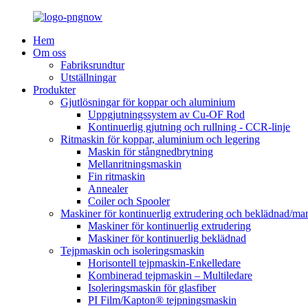
Hem
Om oss
Fabriksrundtur
Utställningar
Produkter
Gjutlösningar för koppar och aluminium
Uppgjutningssystem av Cu-OF Rod
Kontinuerlig gjutning och rullning - CCR-linje
Ritmaskin för koppar, aluminium och legering
Maskin för stångnedbrytning
Mellanritningsmaskin
Fin ritmaskin
Annealer
Coiler och Spooler
Maskiner för kontinuerlig extrudering och beklädnad/man
Maskiner för kontinuerlig extrudering
Maskiner för kontinuerlig beklädnad
Tejpmaskin och isoleringsmaskin
Horisontell tejpmaskin-Enkelledare
Kombinerad tejpmaskin – Multiledare
Isoleringsmaskin för glasfiber
PI Film/Kapton® tejpningsmaskin