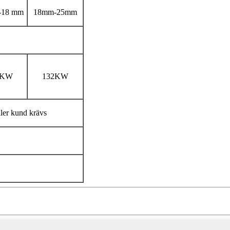
-18 mm
18mm-25mm
2KW
132KW
ller kund krävs