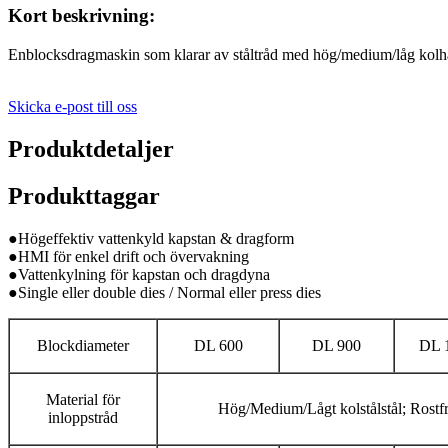
Kort beskrivning:
Enblocksdragmaskin som klarar av ståltråd med hög/medium/låg kolha
Skicka e-post till oss
Produktdetaljer
Produkttaggar
●Högeffektiv vattenkyld kapstan & dragform
●HMI för enkel drift och övervakning
●Vattenkylning för kapstan och dragdyna
●Single eller double dies / Normal eller press dies
Blockdiameter
DL 600
DL 900
DL 
Material för
Hög/Medium/Lågt kolstålstål; Rostfri
inloppstråd