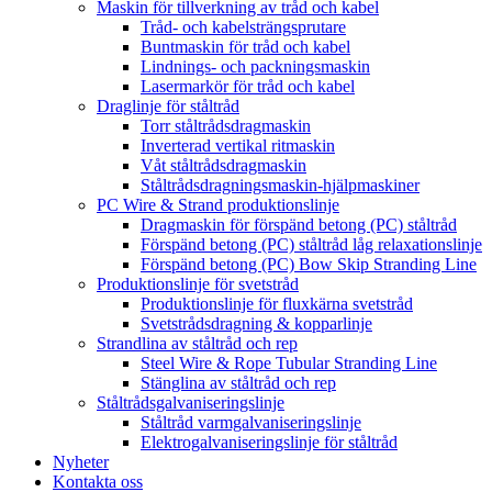
Maskin för tillverkning av tråd och kabel
Tråd- och kabelsträngsprutare
Buntmaskin för tråd och kabel
Lindnings- och packningsmaskin
Lasermarkör för tråd och kabel
Draglinje för ståltråd
Torr ståltrådsdragmaskin
Inverterad vertikal ritmaskin
Våt ståltrådsdragmaskin
Ståltrådsdragningsmaskin-hjälpmaskiner
PC Wire & Strand produktionslinje
Dragmaskin för förspänd betong (PC) ståltråd
Förspänd betong (PC) ståltråd låg relaxationslinje
Förspänd betong (PC) Bow Skip Stranding Line
Produktionslinje för svetstråd
Produktionslinje för fluxkärna svetstråd
Svetstrådsdragning & kopparlinje
Strandlina av ståltråd och rep
Steel Wire & Rope Tubular Stranding Line
Stänglina av ståltråd och rep
Ståltrådsgalvaniseringslinje
Ståltråd varmgalvaniseringslinje
Elektrogalvaniseringslinje för ståltråd
Nyheter
Kontakta oss