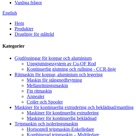
Vanliga frågor
English
Hem
Produkter
Draglinje för ståltråd
Kategorier
Gjutlösningar för koppar och aluminium
Uppgjutningssystem av Cu-OF Rod
Kontinuerlig gjutning och rullning - CCR-linje
Ritmaskin för koppar, aluminium och legering
Maskin för stångnedbrytning
Mellanritningsmaskin
Fin ritmaskin
Annealer
Coiler och Spooler
Maskiner för kontinuerlig extrudering och beklädnad/mantling
Maskiner för kontinuerlig extrudering
Maskiner för kontinuerlig beklädnad
Tejpmaskin och isoleringsmaskin
Horisontell tejpmaskin-Enkelledare
Kombinerad tejpmaskin – Multiledare