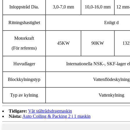
Inloppstråd Dia.
3,0-7,0 mm
10,0-16,0 mm
12 mm
Ritningshastighet
Enligt d
Motorkraft
45KW
90KW
13
(För referens)
Huvudlager
Internationella NSK-, SKF-lager e
Blockkylningstyp
Vattenflödeskylning
Typ av kylning
Vattenkylning
Tidigare:
Våt ståltrådsdragmaskin
Nästa:
Auto Coiling & Packing 2 i 1 maskin