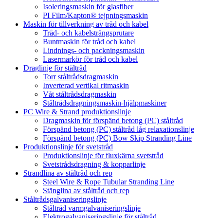
Isoleringsmaskin för glasfiber
PI Film/Kapton® tejpningsmaskin
Maskin för tillverkning av tråd och kabel
Tråd- och kabelsträngsprutare
Buntmaskin för tråd och kabel
Lindnings- och packningsmaskin
Lasermarkör för tråd och kabel
Draglinje för ståltråd
Torr ståltrådsdragmaskin
Inverterad vertikal ritmaskin
Våt ståltrådsdragmaskin
Ståltrådsdragningsmaskin-hjälpmaskiner
PC Wire & Strand produktionslinje
Dragmaskin för förspänd betong (PC) ståltråd
Förspänd betong (PC) ståltråd låg relaxationslinje
Förspänd betong (PC) Bow Skip Stranding Line
Produktionslinje för svetstråd
Produktionslinje för fluxkärna svetstråd
Svetstrådsdragning & kopparlinje
Strandlina av ståltråd och rep
Steel Wire & Rope Tubular Stranding Line
Stänglina av ståltråd och rep
Ståltrådsgalvaniseringslinje
Ståltråd varmgalvaniseringslinje
Elektrogalvaniseringslinje för ståltråd