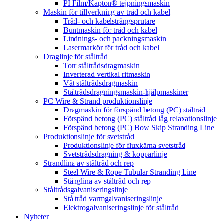
PI Film/Kapton® tejpningsmaskin
Maskin för tillverkning av tråd och kabel
Tråd- och kabelsträngsprutare
Buntmaskin för tråd och kabel
Lindnings- och packningsmaskin
Lasermarkör för tråd och kabel
Draglinje för ståltråd
Torr ståltrådsdragmaskin
Inverterad vertikal ritmaskin
Våt ståltrådsdragmaskin
Ståltrådsdragningsmaskin-hjälpmaskiner
PC Wire & Strand produktionslinje
Dragmaskin för förspänd betong (PC) ståltråd
Förspänd betong (PC) ståltråd låg relaxationslinje
Förspänd betong (PC) Bow Skip Stranding Line
Produktionslinje för svetstråd
Produktionslinje för fluxkärna svetstråd
Svetstrådsdragning & kopparlinje
Strandlina av ståltråd och rep
Steel Wire & Rope Tubular Stranding Line
Stänglina av ståltråd och rep
Ståltrådsgalvaniseringslinje
Ståltråd varmgalvaniseringslinje
Elektrogalvaniseringslinje för ståltråd
Nyheter