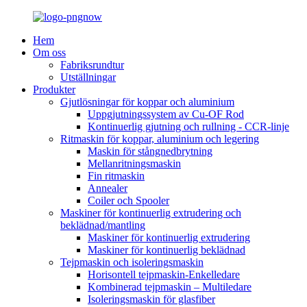
Hem
Om oss
Fabriksrundtur
Utställningar
Produkter
Gjutlösningar för koppar och aluminium
Uppgjutningssystem av Cu-OF Rod
Kontinuerlig gjutning och rullning - CCR-linje
Ritmaskin för koppar, aluminium och legering
Maskin för stångnedbrytning
Mellanritningsmaskin
Fin ritmaskin
Annealer
Coiler och Spooler
Maskiner för kontinuerlig extrudering och
beklädnad/mantling
Maskiner för kontinuerlig extrudering
Maskiner för kontinuerlig beklädnad
Tejpmaskin och isoleringsmaskin
Horisontell tejpmaskin-Enkelledare
Kombinerad tejpmaskin – Multiledare
Isoleringsmaskin för glasfiber