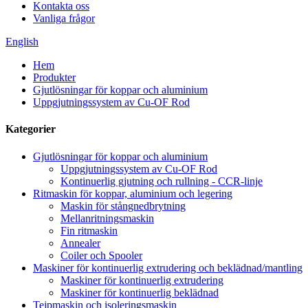
Kontakta oss
Vanliga frågor
English
Hem
Produkter
Gjutlösningar för koppar och aluminium
Uppgjutningssystem av Cu-OF Rod
Kategorier
Gjutlösningar för koppar och aluminium
Uppgjutningssystem av Cu-OF Rod
Kontinuerlig gjutning och rullning - CCR-linje
Ritmaskin för koppar, aluminium och legering
Maskin för stångnedbrytning
Mellanritningsmaskin
Fin ritmaskin
Annealer
Coiler och Spooler
Maskiner för kontinuerlig extrudering och beklädnad/mantling
Maskiner för kontinuerlig extrudering
Maskiner för kontinuerlig beklädnad
Tejpmaskin och isoleringsmaskin