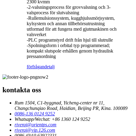
2300 kvmm
-2-valsningsprocess för grovvalsning och 3-
valsprocess för slutvalsning
-Rullemulsionssystem, kugghjulssmörjsystem,
kylsystem och annan tillbehörsutrustning
utformad för att fungera med gjutmaskinen och
valsverket
-PLC programstyrd drift från hjul till slutrulle
-Spolningsform i orbital typ programmerad;
kompakt slutspole erhållen genom hydraulisk
pressanordning
förfrågan
detalj
kontakta oss
Rum 1504, C1-byggnad, Yicheng-center nr 11,
Changchunqiao Road, Haidian, Beijing PR, Kina. 100089
0086-136 0124 9252
Whatsapp/Wechat: +86 1360 124 9252
riverqi@orientps.com
riverqi@vip.126.com
0086-(0)10 63922331