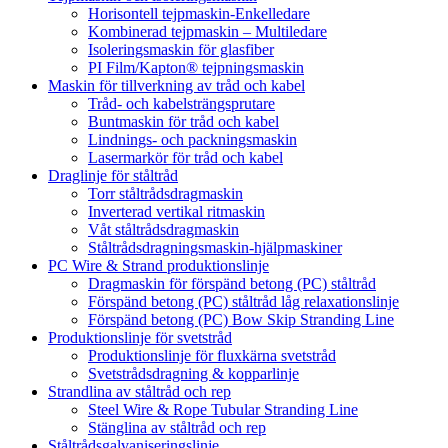
Horisontell tejpmaskin-Enkelledare
Kombinerad tejpmaskin – Multiledare
Isoleringsmaskin för glasfiber
PI Film/Kapton® tejpningsmaskin
Maskin för tillverkning av tråd och kabel
Tråd- och kabelsträngsprutare
Buntmaskin för tråd och kabel
Lindnings- och packningsmaskin
Lasermarkör för tråd och kabel
Draglinje för ståltråd
Torr ståltrådsdragmaskin
Inverterad vertikal ritmaskin
Våt ståltrådsdragmaskin
Ståltrådsdragningsmaskin-hjälpmaskiner
PC Wire & Strand produktionslinje
Dragmaskin för förspänd betong (PC) ståltråd
Förspänd betong (PC) ståltråd låg relaxationslinje
Förspänd betong (PC) Bow Skip Stranding Line
Produktionslinje för svetstråd
Produktionslinje för fluxkärna svetstråd
Svetstrådsdragning & kopparlinje
Strandlina av ståltråd och rep
Steel Wire & Rope Tubular Stranding Line
Stänglina av ståltråd och rep
Ståltrådsgalvaniseringslinje