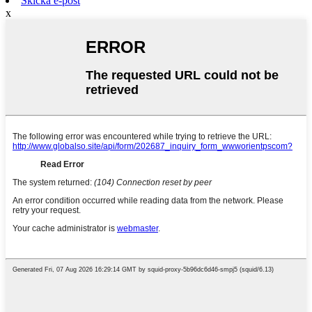
Skicka e-post
x