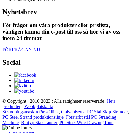
Nyhetsbrev
För frågor om våra produkter eller prislista,
vänligen lämna din e-post till oss så hör vi av oss
inom 24 timmar.
FÖRFRÅGAN NU
Social
© Copyright - 2010-2023 : Alla rättigheter reserverade.
Heta
produkter
-
Webbplatskarta
Strandningsmaskin för stållina
,
Galvaniserad PC Stål Skip Strander
,
PC Steel Strand produktionslinje
,
Förstärkt stål PC Stranding
Machine
,
Burtyp Stålstrander
,
PC Steel Wire Drawing Line
,