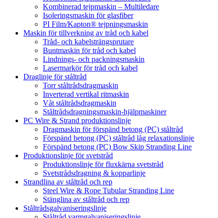
Kombinerad tejpmaskin – Multiledare
Isoleringsmaskin för glasfiber
PI Film/Kapton® tejpningsmaskin
Maskin för tillverkning av tråd och kabel
Tråd- och kabelsträngsprutare
Buntmaskin för tråd och kabel
Lindnings- och packningsmaskin
Lasermarkör för tråd och kabel
Draglinje för ståltråd
Torr ståltrådsdragmaskin
Inverterad vertikal ritmaskin
Våt ståltrådsdragmaskin
Ståltrådsdragningsmaskin-hjälpmaskiner
PC Wire & Strand produktionslinje
Dragmaskin för förspänd betong (PC) ståltråd
Förspänd betong (PC) ståltråd låg relaxationslinje
Förspänd betong (PC) Bow Skip Stranding Line
Produktionslinje för svetstråd
Produktionslinje för fluxkärna svetstråd
Svetstrådsdragning & kopparlinje
Strandlina av ståltråd och rep
Steel Wire & Rope Tubular Stranding Line
Stänglina av ståltråd och rep
Ståltrådsgalvaniseringslinje
Ståltråd varmgalvaniseringslinje