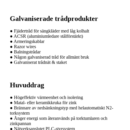
Galvaniserade trådprodukter
● Fjädertråd för sängkläder med låg kolhalt
● ACSR (aluminiumledare stålförstärkt)
● Armeringskablar
● Razor wires
● Balningstrådar
● Någon galvaniserad tråd för allmänt bruk
● Galvaniserat trådnät & staket
Huvuddrag
● Högeffektiv värmeenhet och isolering
● Matal- eller keramikkruka för zink
● Brännare av nedsänkningstyp med helautomatiskt N2-
torksystem
● Ånger energi som återanvänds på torktumlaren och
zinkpannan
● Nätverksanslutet PLC-styrsystem