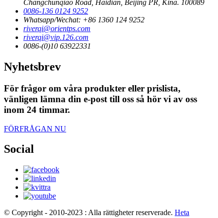
Changchunqiao Road, Haidian, Beijing PR, Kina. 100089
0086-136 0124 9252
Whatsapp/Wechat: +86 1360 124 9252
riverqi@orientps.com
riverqi@vip.126.com
0086-(0)10 63922331
Nyhetsbrev
För frågor om våra produkter eller prislista,
vänligen lämna din e-post till oss så hör vi av oss
inom 24 timmar.
FÖRFRÅGAN NU
Social
© Copyright - 2010-2023 : Alla rättigheter reserverade.
Heta