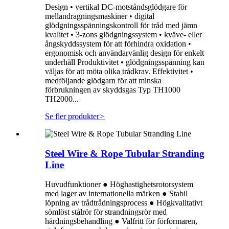
Design • vertikal DC-motståndsglödgare för
mellandragningsmaskiner • digital
glödgningsspänningskontroll för tråd med jämn
kvalitet • 3-zons glödgningssystem • kväve- eller
ångskyddssystem för att förhindra oxidation •
ergonomisk och användarvänlig design för enkelt
underhåll Produktivitet • glödgningsspänning kan
väljas för att möta olika trådkrav. Effektivitet •
medföljande glödgarn för att minska
förbrukningen av skyddsgas Typ TH1000
TH2000...
Se fler produkter
>
Steel Wire & Rope Tubular Stranding
Line
Huvudfunktioner ● Höghastighetsrotorsystem
med lager av internationella märken ● Stabil
löpning av trådtrådningsprocess ● Högkvalitativt
sömlöst stålrör för strandningsrör med
härdningsbehandling ● Valfritt för förformaren,