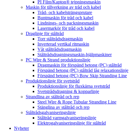
PI Film/Kapton® tejpningsmaskin
Maskin för tillverkning av tråd och kabel
Tråd- och kabelsträngsprutare
Buntmaskin för tråd och kabel
Lindnings- och packningsmaskin
Lasermarkör för tråd och kabel
Draglinje för ståltråd
Torr ståltrådsdragmaskin
Inverterad vertikal ritmaskin
Våt ståltrådsdragmaskin
Ståltrådsdragningsmaskin-hjälpmaskiner
PC Wire & Strand produktionslinje
Dragmaskin för förspänd betong (PC) ståltråd
Förspänd betong (PC) ståltråd låg relaxationslinje
Förspänd betong (PC) Bow Skip Stranding Line
Produktionslinje för svetstråd
Produktionslinje för fluxkärna svetstråd
Svetstrådsdragning & kopparlinje
Strandlina av ståltråd och rep
Steel Wire & Rope Tubular Stranding Line
Stänglina av ståltråd och rep
Ståltrådsgalvaniseringslinje
Ståltråd varmgalvaniseringslinje
Elektrogalvaniseringslinje för ståltråd
Nyheter