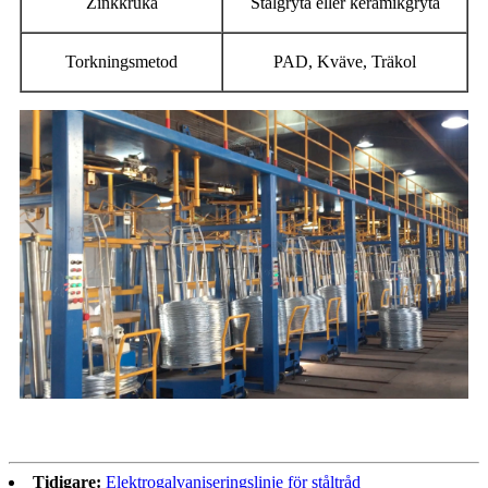
Zinkkruka
Stålgryta eller keramikgryta
Torkningsmetod
PAD, Kväve, Träkol
Tidigare:
Elektrogalvaniseringslinje för ståltråd