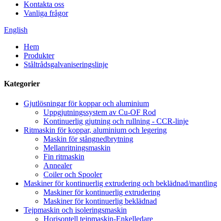
Kontakta oss
Vanliga frågor
English
Hem
Produkter
Ståltrådsgalvaniseringslinje
Kategorier
Gjutlösningar för koppar och aluminium
Uppgjutningssystem av Cu-OF Rod
Kontinuerlig gjutning och rullning - CCR-linje
Ritmaskin för koppar, aluminium och legering
Maskin för stångnedbrytning
Mellanritningsmaskin
Fin ritmaskin
Annealer
Coiler och Spooler
Maskiner för kontinuerlig extrudering och beklädnad/mantling
Maskiner för kontinuerlig extrudering
Maskiner för kontinuerlig beklädnad
Tejpmaskin och isoleringsmaskin
Horisontell tejpmaskin-Enkelledare