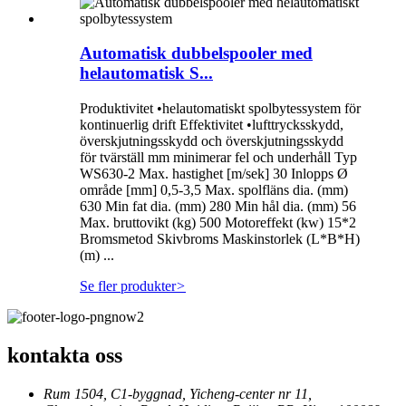
Automatisk dubbelspooler med
helautomatisk S...
Produktivitet •helautomatiskt spolbytessystem för
kontinuerlig drift Effektivitet •lufttrycksskydd,
överskjutningsskydd och överskjutningsskydd
för tvärställ mm minimerar fel och underhåll Typ
WS630-2 Max. hastighet [m/sek] 30 Inlopps Ø
område [mm] 0,5-3,5 Max. spolfläns dia. (mm)
630 Min fat dia. (mm) 280 Min hål dia. (mm) 56
Max. bruttovikt (kg) 500 Motoreffekt (kw) 15*2
Bromsmetod Skivbroms Maskinstorlek (L*B*H)
(m) ...
Se fler produkter
>
kontakta oss
Rum 1504, C1-byggnad, Yicheng-center nr 11,