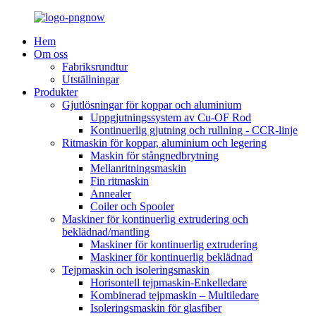
Hem
Om oss
Fabriksrundtur
Utställningar
Produkter
Gjutlösningar för koppar och aluminium
Uppgjutningssystem av Cu-OF Rod
Kontinuerlig gjutning och rullning - CCR-linje
Ritmaskin för koppar, aluminium och legering
Maskin för stångnedbrytning
Mellanritningsmaskin
Fin ritmaskin
Annealer
Coiler och Spooler
Maskiner för kontinuerlig extrudering och
beklädnad/mantling
Maskiner för kontinuerlig extrudering
Maskiner för kontinuerlig beklädnad
Tejpmaskin och isoleringsmaskin
Horisontell tejpmaskin-Enkelledare
Kombinerad tejpmaskin – Multiledare
Isoleringsmaskin för glasfiber